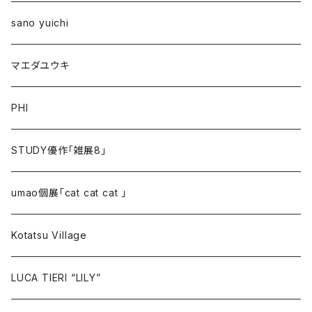
sano yuichi
マエダユウキ
PHI
STUDY優作「雑展8」
umao個展「cat cat cat 」
Kotatsu Village
LUCA TIERI “LILY”