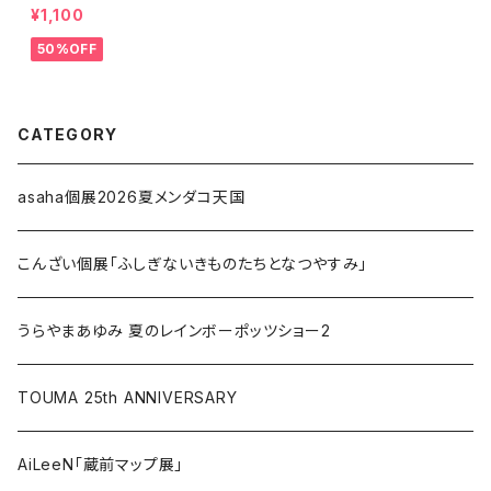
３０００点収録・111P】Mega
¥1,100
Mini Cross Stitch Delux
50%OFF
e Edition
CATEGORY
asaha個展2026夏メンダコ天国
こんざい個展「ふしぎないきものたちとなつやすみ」
うらやまあゆみ 夏のレインボーポッツショー2
TOUMA 25th ANNIVERSARY
AiLeeN「蔵前マップ展」