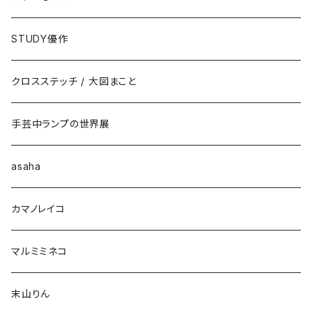
STUDY優作
クロスステッチ / 大図まこと
手芸中ランプの世界展
asaha
カマノレイコ
マルミミネコ
末山りん