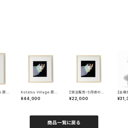
ge 原画
Kotatsu Village 原画
【受注販売・5月頃のお
【会場売
」額装込み
U 「Secret」額装込み
届け】Kotatsu Village
Vill
¥44,000
¥22,000
¥31,
複製原画U-1 「Secre
「Zom
t」額装・直筆サイン入り
商品一覧に戻る