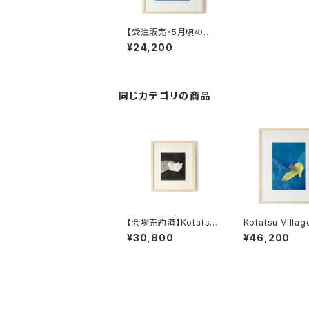
【受注販売・5月頃のお
届け】Kotatsu Village
¥24,200
複製原画T-1 「Lovabl
e」額装・直筆サイン入り
同じカテゴリの商品
【会場売約済】Kotatsu
Kotatsu Villa
Village 原画S 「Cudd
T 「Lovable
¥30,800
¥46,200
le」額装込み