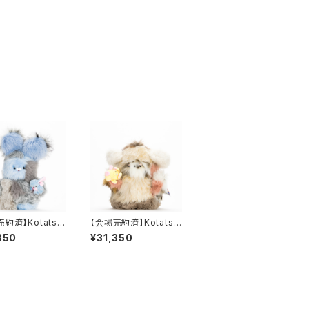
約済】Kotatsu
【会場売約済】Kotatsu
age ぬいぐるみA
Village ぬいぐるみB
350
¥31,350
bunny 」
「Cuddle犬」