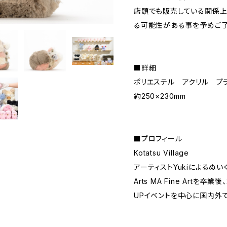
店頭でも販売している関係上
る可能性がある事を予めご了
■詳細
ポリエステル アクリル プ
約250×230mm
■プロフィール
Kotatsu Village
アーティストYukiによるぬいぐるみ
Arts MA Fine Artを卒
UPイベントを中心に国内外