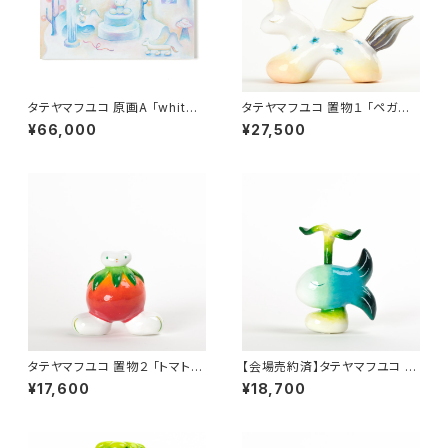
タテヤマフユコ 原画A 「white
タテヤマフユコ 置物１ 「ペガサ
world」
ス」
¥66,000
¥27,500
タテヤマフユコ 置物２ 「トマトキ
【会場売約済】タテヤマフユコ 置
メラ」
物３ 「葉っぱのあしでか魚」
¥17,600
¥18,700