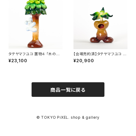
タテヤマフユコ 置物４ 「木のぼ
【会場売約済】タテヤマフユコ 置
りさん」
物５ 「マンドラゴラ」
¥23,100
¥20,900
商品一覧に戻る
© TOKYO PiXEL. shop & gallery