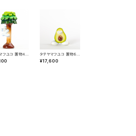
マフユコ 置物４
タテヤマフユコ 置物６
ぼりさん」
「アボカドキメラ」
100
¥17,600