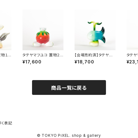
置物１
タテヤマフユコ 置物２
【会場売約済】タテヤマ
タテヤ
「トマトキメラ」
フユコ 置物３ 「葉っぱ
「木の
¥17,600
¥18,700
¥23,
のあしでか魚」
商品一覧に戻る
づく表記
© TOKYO PiXEL. shop & gallery