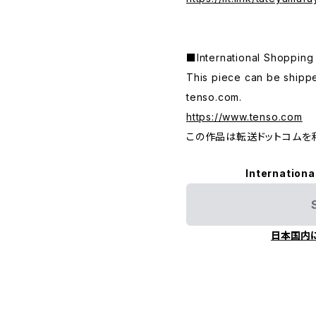
■International Shop
This piece can be shippe
tenso.com.
https://www.tenso.com
この作品は転送ドットコムを
Internationa
日本国内