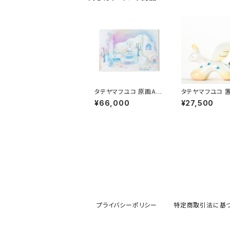
タテヤマフユコ 原画A
タテヤマフユコ 
「white world」
「ペガサス」
¥66,000
¥27,500
プライバシーポリシー
特定商取引法に基