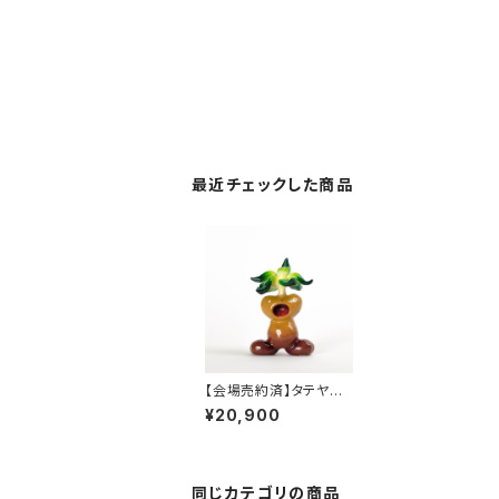
最近チェックした商品
【会場売約済】タテヤマ
フユコ 置物５ 「マンドラ
¥20,900
ゴラ」
同じカテゴリの商品