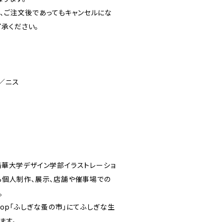
、ご注文後であってもキャンセルにな
承ください。
／ニス
都精華大学デザイン学部イラストレーショ
から個人制作、展示、店舗や催事場での
。
bshop「ふしぎな蚤の市」にてふしぎな生
ます。