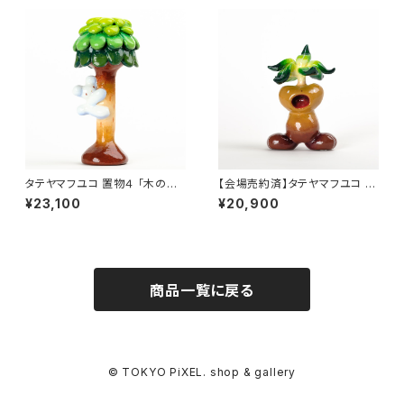
タテヤマフユコ 置物４ 「木のぼ
【会場売約済】タテヤマフユコ 置
りさん」
物５ 「マンドラゴラ」
¥23,100
¥20,900
商品一覧に戻る
© TOKYO PiXEL. shop & gallery