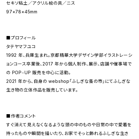
セキソ粘土／アクリル絵の具／ニス
97×78×45mm
■プロフィール
タテヤマフユコ
1992 年、兵庫生まれ。京都精華大学デザイン学部イラストレーシ
ョンコース卒業後、2017 年から個人制作、展示、店舗や催事場で
の POP‒UP 販売を中心に活動。
2021 年から、自身の webshop「ふしぎな蚤の市」にてふしぎな
生き物の立体作品を販売しています。
■作者コメント
すぐ消えて見えなくなるような頭の中のものや日常の中で愛着を
持ったものや瞬間を描いたり、お家でそっと飾れるふしぎな生き