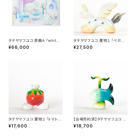
タテヤマフユコ 原画A 「white
タテヤマフユコ 置物１ 「ペガサ
world」
ス」
¥66,000
¥27,500
タテヤマフユコ 置物２ 「トマトキ
【会場売約済】タテヤマフユコ 置
メラ」
物３ 「葉っぱのあしでか魚」
¥17,600
¥18,700