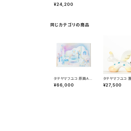
「くだものさん」
¥24,200
同じカテゴリの商品
タテヤマフユコ 原画A
タテヤマフユコ 
「white world」
「ペガサス」
¥66,000
¥27,500