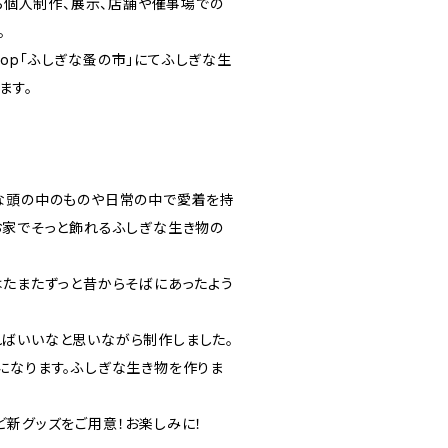
から個人制作、展示、店舗や催事場での
。
bshop「ふしぎな蚤の市」にてふしぎな生
ます。
な頭の中のものや日常の中で愛着を持
お家でそっと飾れるふしぎな生き物の
はたまたずっと昔からそばにあったよう
ばいいなと思いながら制作しました。
になります。ふしぎな生き物を作りま
ど新グッズをご用意！お楽しみに！