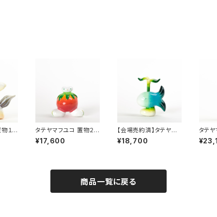
置物１
タテヤマフユコ 置物２
【会場売約済】タテヤマ
タテヤ
「トマトキメラ」
フユコ 置物３ 「葉っぱ
「木の
¥17,600
¥18,700
¥23,
のあしでか魚」
商品一覧に戻る