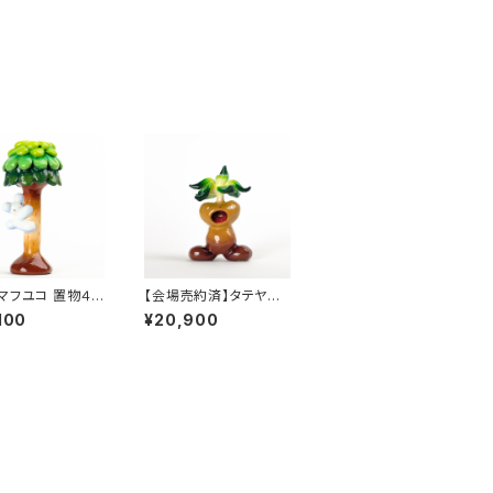
マフユコ 置物４
【会場売約済】タテヤマ
ぼりさん」
フユコ 置物５ 「マンドラ
100
¥20,900
ゴラ」