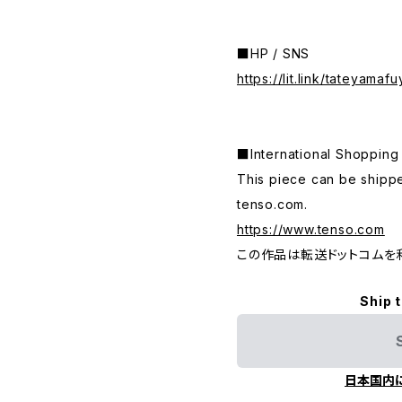
■HP / SNS
https://lit.link/tateyamaf
■International Shop
This piece can be shippe
tenso.com.
https://www.tenso.com
この作品は転送ドットコムを
Ship 
日本国内