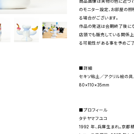
商品画像は実物の色に近づけ
のモニター設定、お部屋の照
る場合がございます。
作品の発送は会期終了後にな
店頭でも販売している関係上
る可能性がある事を予めご了
■詳細
セキソ粘土／アクリル絵の具
80×110×35mm
■プロフィール
タテヤマフユコ
1992 年、兵庫生まれ。京