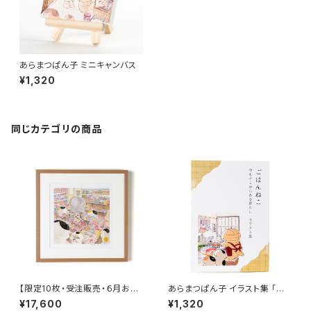
あらまつぱん子 ミニキャンバス
¥1,320
同じカテゴリの商品
【限定10枚・受注販売・６月お届
あらまつぱん子 イラスト集 「ご
け】あらまつぱん子 複製原画
はんねこ ～今もどこかにある暮
¥17,600
¥1,320
「駄菓子屋さん」額装・直筆サイ
らし～」