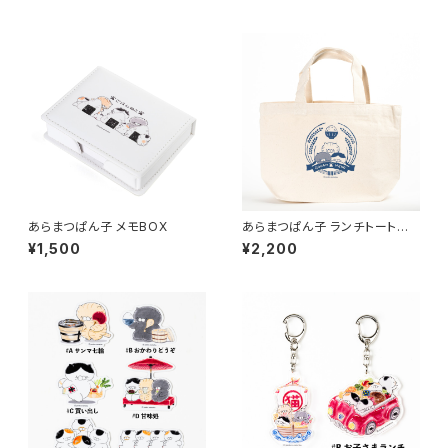
ン入り
あらまつぱん子 メモBOX
あらまつぱん子 ランチトートバッ
グ
¥1,500
¥2,200