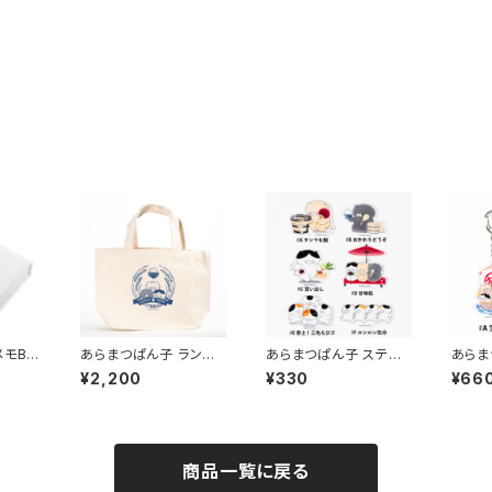
メモBO
あらまつぱん子 ランチト
あらまつぱん子 ステッ
あらま
ートバッグ
カー
ルキー
¥2,200
¥330
¥66
商品一覧に戻る