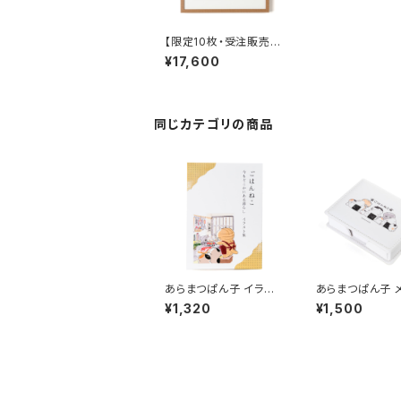
【限定10枚・受注販売・
６月お届け】あらまつぱ
¥17,600
ん子 複製原画 「駄菓子
屋さん」額装・直筆サイ
ン入り
同じカテゴリの商品
あらまつぱん子 イラスト
あらまつぱん子 
集 「ごはんねこ ～今も
X
¥1,320
¥1,500
どこかにある暮らし～」