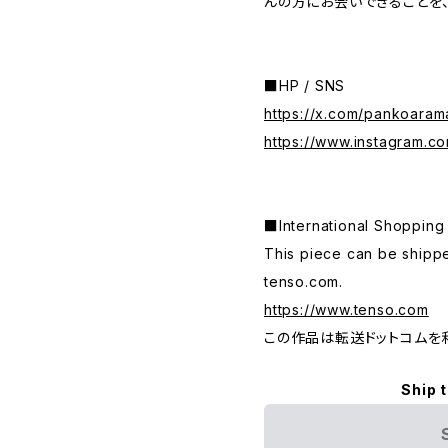
んの方にお会いできることを、
■HP / SNS
https://x.com/pankoaram
https://www.instagram.c
■International Shop
This piece can be shippe
tenso.com.
https://www.tenso.com
この作品は転送ドットコムを
Ship 