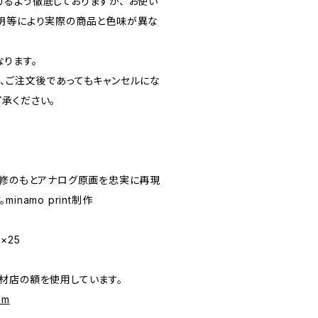
るよう徹底しておりますが、 お使い
明等により実際の商品と色味が異な
ります。
、ご注文後であってもキャンセルにな
承ください。
監修のもとアナログ原画を忠実に再現
namo print制作
×25
材店の額を使用しています。
om