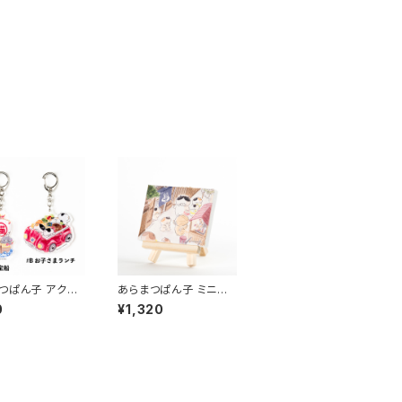
つぱん子 アクリ
あらまつぱん子 ミニキ
ホルダー
ャンバス
0
¥1,320