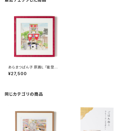
あらまつぱん子 原画L 「能登シ
リーズ・能登キリコ祭り」額装込
¥27,500
み
同じカテゴリの商品