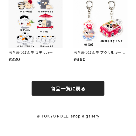
あらまつぱん子 ステッカー
あらまつぱん子 アクリルキーホ
ルダー
¥330
¥660
商品一覧に戻る
© TOKYO PiXEL. shop & gallery