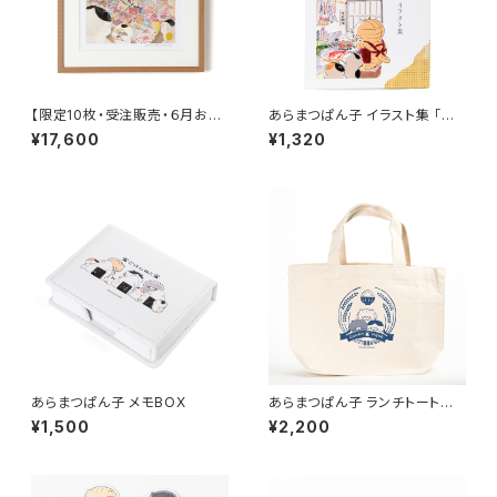
【限定10枚・受注販売・６月お届
あらまつぱん子 イラスト集 「ご
け】あらまつぱん子 複製原画
はんねこ ～今もどこかにある暮
¥17,600
¥1,320
「駄菓子屋さん」額装・直筆サイ
らし～」
ン入り
あらまつぱん子 メモBOX
あらまつぱん子 ランチトートバッ
グ
¥1,500
¥2,200