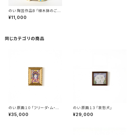
のい 陶芸作品B 「植木鉢のご兄
弟（ふっくり）」
¥11,000
同じカテゴリの商品
のい 原画１０ 「フリーダ・ム・イ
のい 原画１３ 「哀愁犬」
ーヌ」
¥35,000
¥29,000