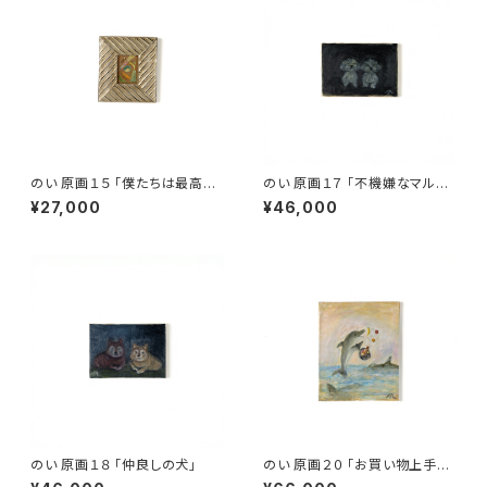
のい 原画１５ 「僕たちは最高の
のい 原画１７ 「不機嫌なマルチ
犬」
ーズ」
¥27,000
¥46,000
のい 原画１８ 「仲良しの犬」
のい 原画２０ 「お買い物上手な
イルカ」