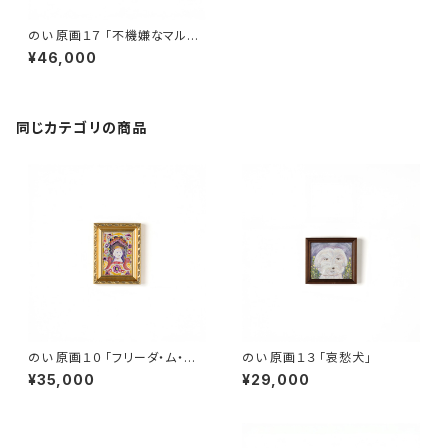
のい 原画１７ 「不機嫌なマルチ
ーズ」
¥46,000
同じカテゴリの商品
のい 原画１０ 「フリーダ・ム・イ
のい 原画１３ 「哀愁犬」
ーヌ」
¥35,000
¥29,000