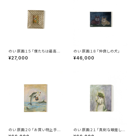
のい 原画１５ 「僕たちは最高の
のい 原画１８ 「仲良しの犬」
犬」
¥27,000
¥46,000
のい 原画２０ 「お買い物上手な
のい 原画２１ 「真剣な眼差しの
イルカ」
犬」