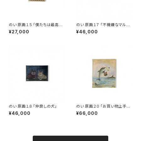
のい 原画１５ 「僕たちは最高の
のい 原画１７ 「不機嫌なマルチ
犬」
ーズ」
¥27,000
¥46,000
のい 原画１８ 「仲良しの犬」
のい 原画２０ 「お買い物上手な
イルカ」
¥46,000
¥66,000