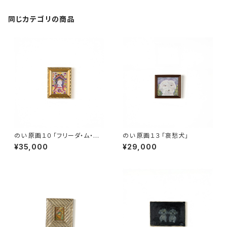
同じカテゴリの商品
のい 原画１０ 「フリーダ・ム・イ
のい 原画１３ 「哀愁犬」
ーヌ」
¥35,000
¥29,000