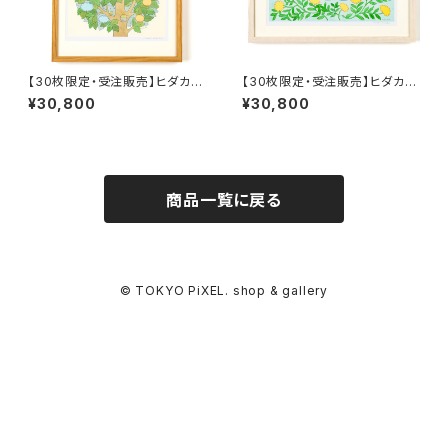
【30枚限定・受注販売】ヒダカナ
【30枚限定・受注販売】ヒダカナ
オト 複製原画B 「寝息と鼻歌の
オト 複製原画C 「昼寝をするぼ
¥30,800
¥30,800
木」額装込み、直筆サイン入り、7
んやり子だぬきたち」額装込み、
月頃のお届け
直筆サイン入り、7月頃のお届け
商品一覧に戻る
© TOKYO PiXEL. shop & gallery