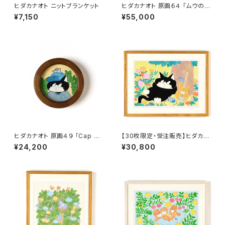
ヒダカナオト ニットブランケット
ヒダカナオト 原画６４ 「ムウの散
歩」
¥7,150
¥55,000
ヒダカナオト 原画４９ 「Cap ca
【30枚限定・受注販売】ヒダカナ
t」
オト 複製原画A 「少し目付きの
¥24,200
¥30,800
悪いネコと友だちのネズミ」額
装込み、直筆サイン入り、7月頃
のお届け