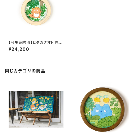
【会場売約済】ヒダカナオト 原画
５ 「伸びをするぼんやり子だぬ
¥24,200
き」
同じカテゴリの商品