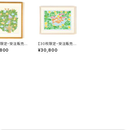
枚限定・受注販売】
【30枚限定・受注販売】
ナオト 複製原画B
ヒダカナオト 複製原画
,800
¥30,800
と鼻歌の木」額装
C 「昼寝をするぼんやり
直筆サイン入り、7
子だぬきたち」額装込
のお届け
み、直筆サイン入り、7月
頃のお届け