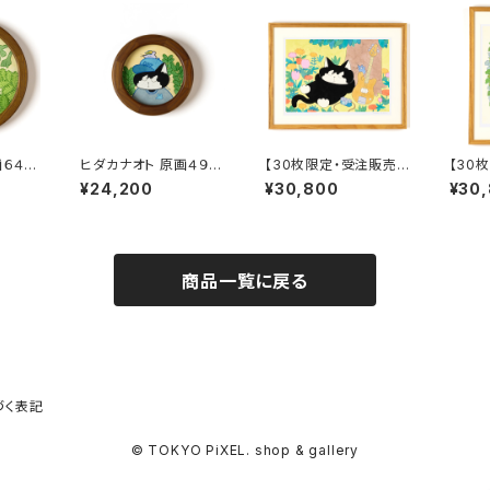
画６４
ヒダカナオト 原画４９
【30枚限定・受注販売】
【30
「Cap cat」
ヒダカナオト 複製原画A
ヒダカ
¥24,200
¥30,800
¥30
「少し目付きの悪いネコ
「寝息
と友だちのネズミ」額装
込み、
込み、直筆サイン入り、7
月頃
月頃のお届け
商品一覧に戻る
づく表記
© TOKYO PiXEL. shop & gallery