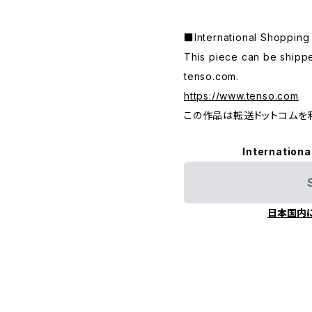
■International Shop
This piece can be shippe
tenso.com.
https://www.tenso.com
この作品は転送ドットコムを
Internationa
日本国内