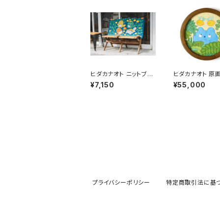
ヒダカナオト ニットブラ
ヒダカナオト 原
ンケット
「ムウの散歩」
¥7,150
¥55,000
プライバシーポリシー
特定商取引法に基