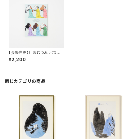
【会場完売】川添むつみ ポスカ
ブック
¥2,200
同じカテゴリの商品