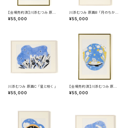
【会場売約済】川添むつみ 原画A
川添むつみ 原画B 「月のちかく
「旅のはじまり」
に」
¥55,000
¥55,000
川添むつみ 原画C 「星と咲く 」
【会場売約済】川添むつみ 原画
D 「風にのる舟 」
¥55,000
¥55,000