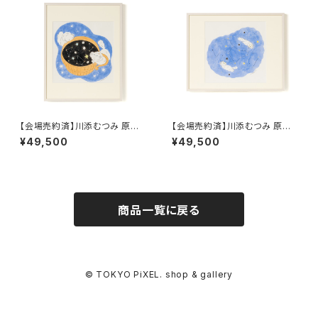
【会場売約済】川添むつみ 原画E
【会場売約済】川添むつみ 原画F
「ひとすくいの夜空 」
「 記憶をたどる」
¥49,500
¥49,500
商品一覧に戻る
© TOKYO PiXEL. shop & gallery