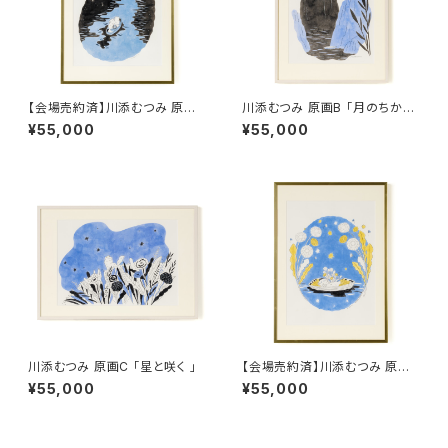
【会場売約済】川添むつみ 原画A
川添むつみ 原画B 「月のちかく
「旅のはじまり」
に」
¥55,000
¥55,000
川添むつみ 原画C 「星と咲く 」
【会場売約済】川添むつみ 原画
D 「風にのる舟 」
¥55,000
¥55,000