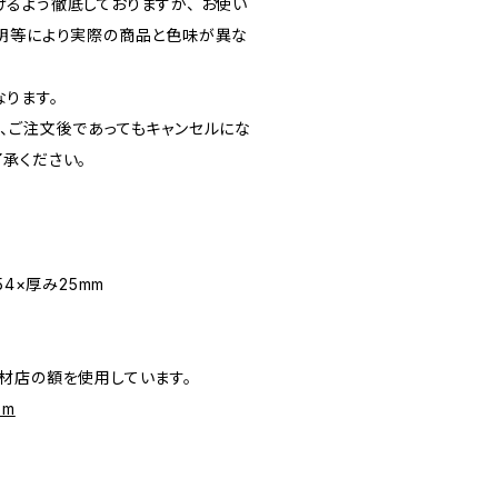
るよう徹底しておりますが、 お使い
明等により実際の商品と色味が異な
ります。
、ご注文後であってもキャンセルにな
承ください。
54×厚み25mm
材店の額を使用しています。
om