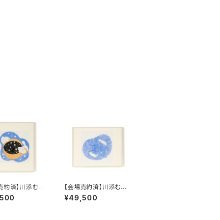
売約済】川添むつ
【会場売約済】川添むつ
すくいの
み 原画F 「 記憶をたど
,500
¥49,500
る」