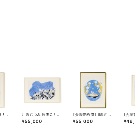
月
川添むつみ 原画C 「星
【会場売約済】川添むつ
【会場
と咲く 」
み 原画D 「風にのる舟
み 原画E 「ひと
¥55,000
¥55,000
¥49
」
夜空 」