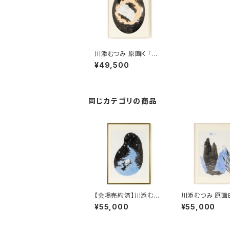
川添むつみ 原画K 「火
の輪」
¥49,500
同じカテゴリの商品
【会場売約済】川添むつ
川添むつみ 原画B 「
み 原画A 「旅のはじま
のちかくに」
¥55,000
¥55,000
り」