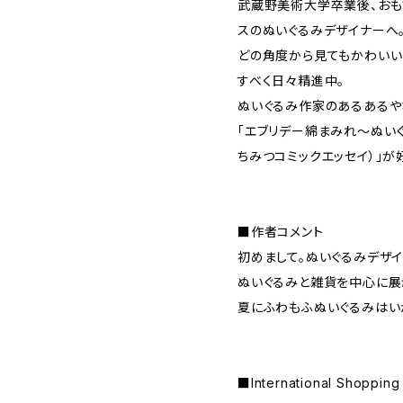
武蔵野美術大学卒業後、おも
スのぬいぐるみデザイナーへ
どの角度から見てもかわいい
すべく日々精進中。
ぬいぐるみ作家のあるあるや
「エブリデー綿まみれ～ぬいぐ
ちみつコミックエッセイ）」が
■作者コメント
初めまして。ぬいぐるみデザ
ぬいぐるみと雑貨を中心に展
夏にふわもふぬいぐるみはい
■International Shop