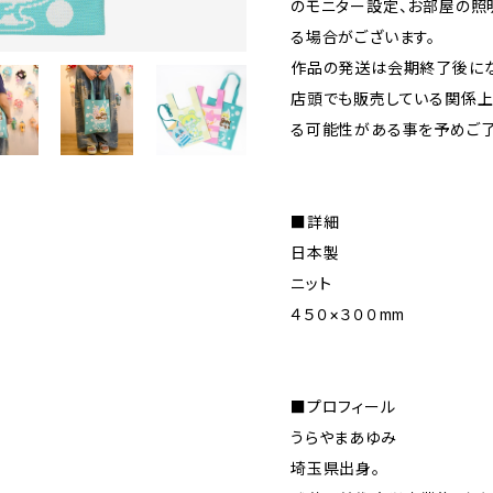
のモニター設定、お部屋の照
る場合がございます。
作品の発送は会期終了後にな
店頭でも販売している関係上
る可能性がある事を予めご了
■詳細
日本製
ニット
４５０×３００mm
■プロフィール
うらやまあゆみ
埼玉県出身。