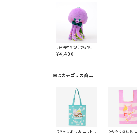
【会場売約済】うらやま
あゆみ たこぺちチャー
¥4,400
ム１
同じカテゴリの商品
うらやまあゆみ ニットト
うらやまあゆみ 
ートバッグ
ルシェバッグ (Kos