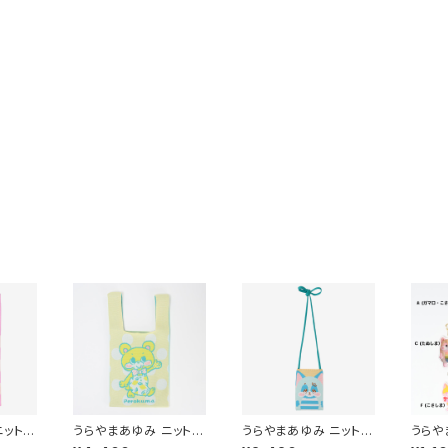
ニットマ
うらやまあゆみ ニットマ
うらやまあゆみ ニットサ
うらや
aji）
ルシェバッグ (Peroku
コッシュ
アクリ