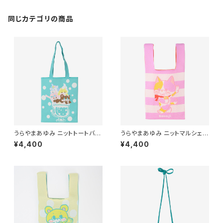
同じカテゴリの商品
うらやまあゆみ ニットトートバッ
うらやまあゆみ ニットマルシェバ
グ
ッグ (Kosaji）
¥4,400
¥4,400