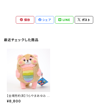
保存
シェア
LINE
ポスト
最近チェックした商品
【会場売約済】うらやまあゆみ た
ぬしまくん６
¥8,800