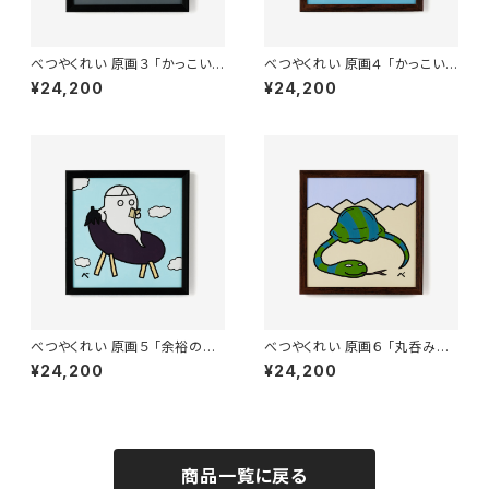
べつやくれい 原画３ 「かっこいい
べつやくれい 原画４ 「かっこいい
歯」 額付き
ウィンナー」 額付き
¥24,200
¥24,200
べつやくれい 原画５ 「余裕のご
べつやくれい 原画６ 「丸呑みし
先祖」 額付き
たヘビ」 額付き
¥24,200
¥24,200
商品一覧に戻る