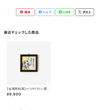
保存
シェア
LINE
ポスト
最近チェックした商品
【会場売約済】べつやくれい 原画
２５ 「サッカーボール」 額付き
¥9,900