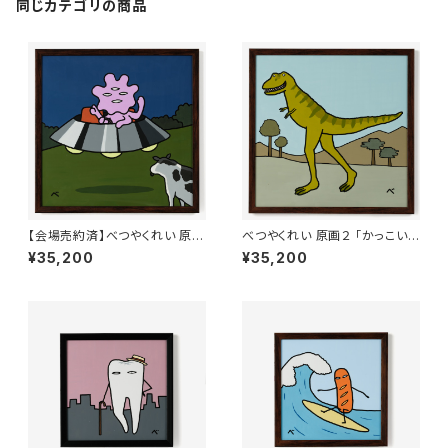
同じカテゴリの商品
【会場売約済】べつやくれい 原画
べつやくれい 原画２ 「かっこいい
１ 「かっこいいアブダクション」
ティラノサウルス」 額付き
¥35,200
¥35,200
額付き