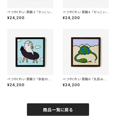
べつやくれい 原画３ 「かっこいい
べつやくれい 原画４ 「かっこいい
歯」 額付き
ウィンナー」 額付き
¥24,200
¥24,200
べつやくれい 原画５ 「余裕のご
べつやくれい 原画６ 「丸呑みし
先祖」 額付き
たヘビ」 額付き
¥24,200
¥24,200
商品一覧に戻る