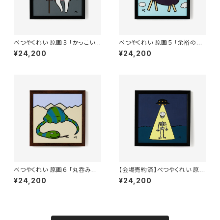
べつやくれい 原画３ 「かっこいい
べつやくれい 原画５ 「余裕のご
歯」 額付き
先祖」 額付き
¥24,200
¥24,200
べつやくれい 原画６ 「丸呑みし
【会場売約済】べつやくれい 原画
たヘビ」 額付き
７ 「さらわれるドクロ」 額付き
¥24,200
¥24,200