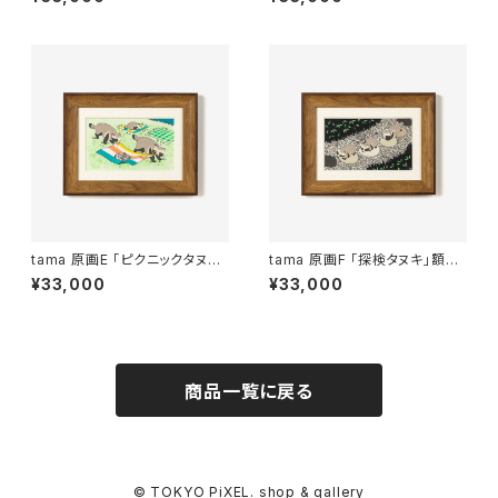
tama 原画E 「ピクニックタヌキ」
tama 原画F 「探検タヌキ」額装
額装込み
込み
¥33,000
¥33,000
商品一覧に戻る
© TOKYO PiXEL. shop & gallery