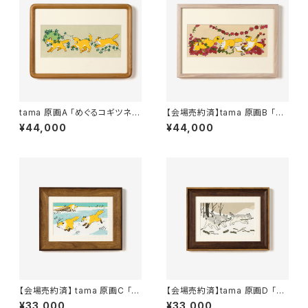
tama 原画A 「めぐるコギツネ」
【会場売約済】tama 原画B 「ご
額装込み
ろすりキツネ」額装込み
¥44,000
¥44,000
【会場売約済】 tama 原画C 「ま
【会場売約済】tama 原画D 「冬
てー！」額装込み
のオオカミと枝」額装込み
¥33,000
¥33,000