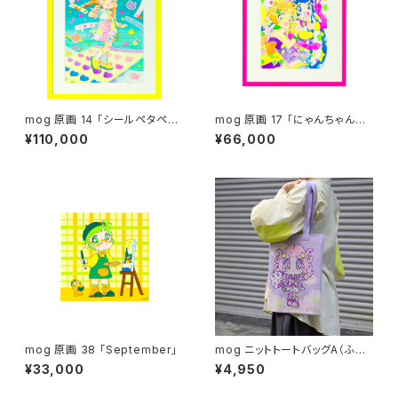
mog 原画 14 「シールペタペ
mog 原画 17 「にゃんちゃんぷ
タ」額装込み
んちゃん」額装込み
¥110,000
¥66,000
mog 原画 38 「September」
mog ニットトートバッグA（ふわ
ちゃん）
¥33,000
¥4,950