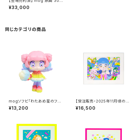
【会場売約済】 mog 原画 30
「January」
¥33,000
同じカテゴリの商品
mogソフビ「わたあめ星のフワ
【受注販売・2025年11月頃のお
ちゃん」
届け・他の商品と同梱発送不
¥13,200
¥16,500
可】mog 複製原画 「CHARAC
TERS」※額装無し