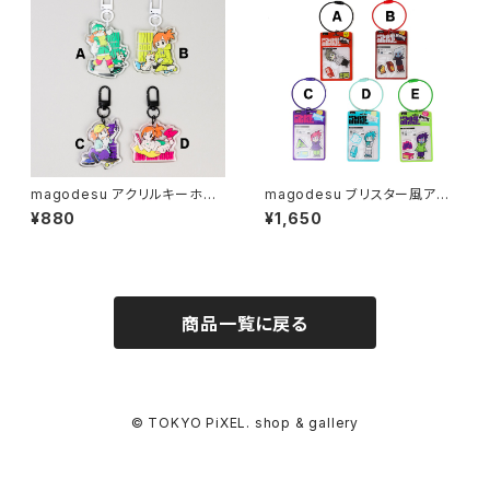
magodesu アクリルキーホル
magodesu ブリスター風アク
ダー
リルキーホルダー
¥880
¥1,650
商品一覧に戻る
© TOKYO PiXEL. shop & gallery