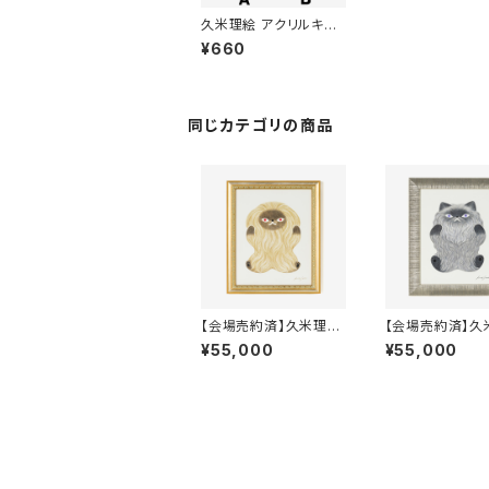
久米理絵 アクリルキー
ホルダー MOFUN ST
¥660
ARS!
同じカテゴリの商品
【会場売約済】久米理絵
【会場売約済】久
原画１ 「STAR DOG」
原画２ 「STAR C
¥55,000
¥55,000
額装込み
額装込み