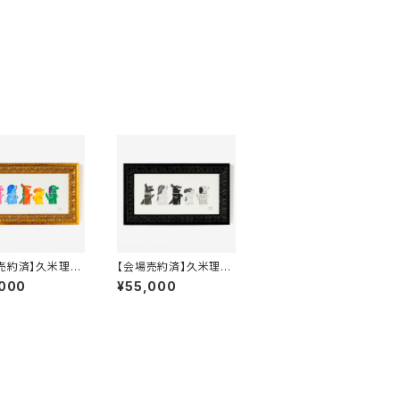
売約済】久米理絵
【会場売約済】久米理絵
「KAIJU DOGS
原画６ 「KAIJU DOGS
,000
¥55,000
colorful」 額装込み
chic」 額装込み