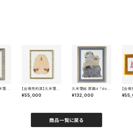
米理絵
【会場売約済】久米理絵
久米理絵 原画４ 「dog
【会場
AT」
原画３ 「MOFUN DO
mountain」 額装込
原画５ 
¥55,000
¥132,000
¥55
G」 額装込み
み
商品一覧に戻る