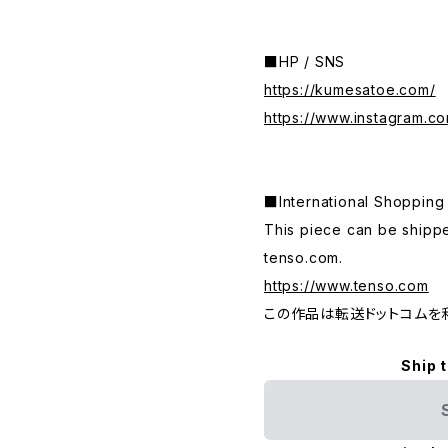
■HP / SNS
https://kumesatoe.com/
https://www.instagram.c
■International Shop
This piece can be shippe
tenso.com.
https://www.tenso.com
この作品は転送ドットコムを
Ship 