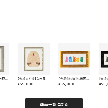
米理絵
【会場売約済】久米理絵
【会場売約済】久米理絵
【会場
AT」
原画３ 「MOFUN DO
原画５ 「KAIJU DOGS
原画６ 
¥55,000
¥55,000
¥55
G」 額装込み
colorful」 額装込み
商品一覧に戻る