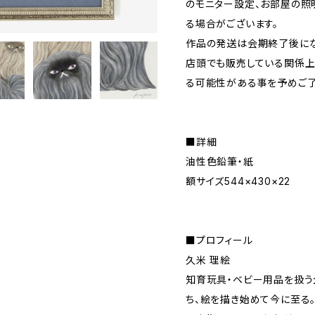
のモニター設定、お部屋の照
る場合がございます。
作品の発送は会期終了後にな
店頭でも販売している関係上
る可能性がある事を予めご了
■詳細
油性色鉛筆・紙
額サイズ544×430×22
■プロフィール
久米 理絵
知育玩具・ベビー用品を扱う
ち、絵を描き始めて今に至る