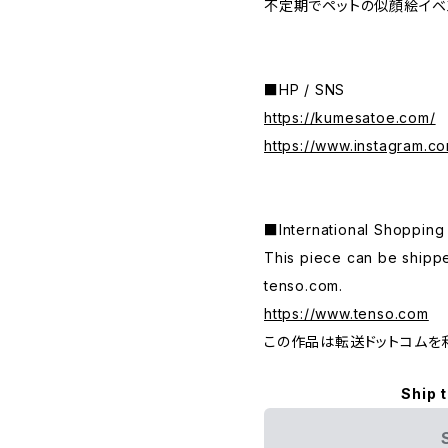
不定期でペットの似顔絵イベ
■HP / SNS
https://kumesatoe.com/
https://www.instagram.c
■International Shop
This piece can be shippe
tenso.com.
https://www.tenso.com
この作品は転送ドットコムを
Ship 