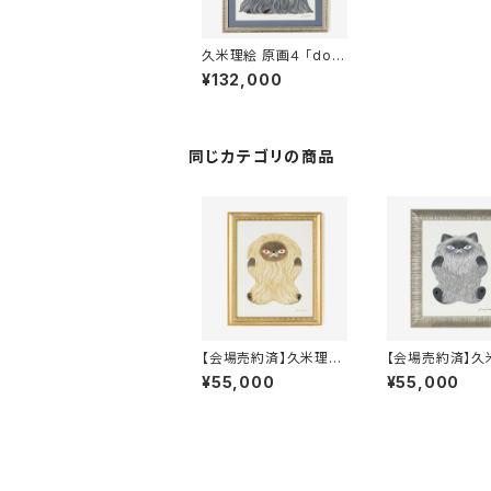
久米理絵 原画４ 「dog
mountain」 額装込
¥132,000
み
同じカテゴリの商品
【会場売約済】久米理絵
【会場売約済】久
原画１ 「STAR DOG」
原画２ 「STAR C
¥55,000
¥55,000
額装込み
額装込み