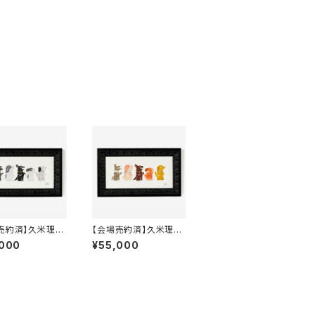
売約済】久米理絵
【会場売約済】久米理絵
「KAIJU DOGS
原画７ 「KAIJU DOGS
,000
¥55,000
chic」 額装込み
natural」 額装込み