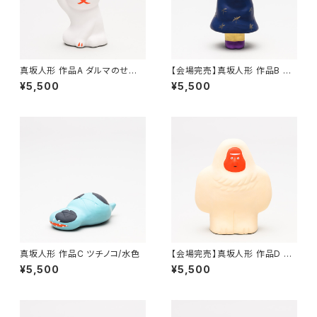
真坂人形 作品A ダルマのせネ
【会場完売】真坂人形 作品B シ
コ
ーツお化け/紺
¥5,500
¥5,500
真坂人形 作品C ツチノコ/水色
【会場完売】真坂人形 作品D イ
エティ/クリーム
¥5,500
¥5,500