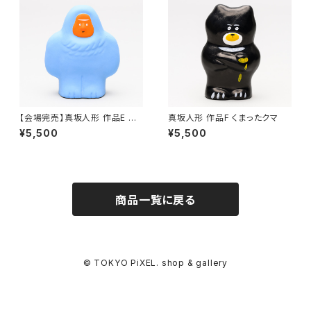
【会場完売】真坂人形 作品E イ
真坂人形 作品F くまったクマ
エティ/水色
¥5,500
¥5,500
商品一覧に戻る
© TOKYO PiXEL. shop & gallery