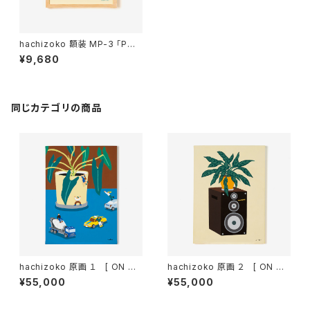
hachizoko 額装 MP-3 「Pスト
ロマンテトリオスター」
¥9,680
同じカテゴリの商品
hachizoko 原画 １ [ ON TH
hachizoko 原画 ２ [ ON TH
E TABLE ]
E SPEAKER ]
¥55,000
¥55,000