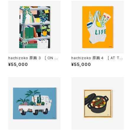
hachizoko 原画 ３ [ ON TH
hachizoko 原画 ４ [ AT TH
E SHELF ]
E SUPERMARKET ]
¥55,000
¥55,000