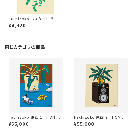
hachizoko ポスター L-6 「デ
ィスキディアヌンムフォリア」
¥4,620
同じカテゴリの商品
hachizoko 原画 １ [ ON TH
hachizoko 原画 ２ [ ON TH
E TABLE ]
E SPEAKER ]
¥55,000
¥55,000