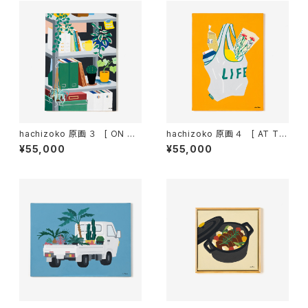
hachizoko 原画 ３ [ ON TH
hachizoko 原画 ４ [ AT TH
E SHELF ]
E SUPERMARKET ]
¥55,000
¥55,000