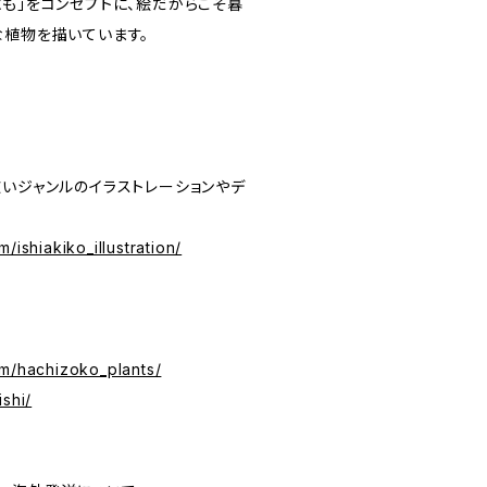
にも」をコンセプトに、絵だからこそ暮
な植物を描いています。
広いジャンルのイラストレーションやデ
/ishiakiko_illustration/
om/hachizoko_plants/
shi/