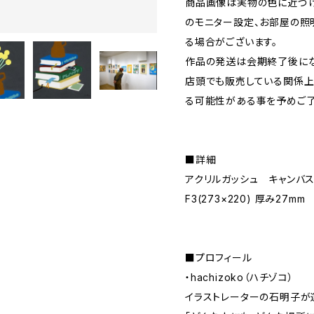
商品画像は実物の色に近づけ
のモニター設定、お部屋の照
る場合がございます。
作品の発送は会期終了後にな
店頭でも販売している関係上
る可能性がある事を予めご了
■詳細
アクリルガッシュ キャンバ
F3(273×220) 厚み27mm
■プロフィール
・hachizoko（ハチゾコ）
イラストレーターの石明子が