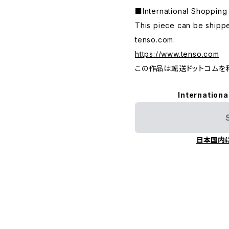
■International Shop
This piece can be shippe
tenso.com.
https://www.tenso.com
この作品は転送ドットコムを
Internationa
日本国内