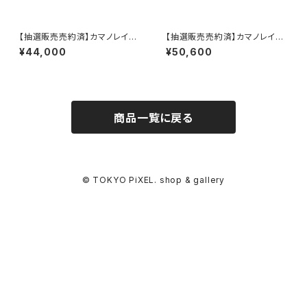
【抽選販売売約済】カマノレイコ
【抽選販売売約済】カマノレイコ
原画D 「だがしやで おもうぞん
原画E 「おつかい」額装込み
¥44,000
¥50,600
ぶん おかいもの」 額装込み
商品一覧に戻る
© TOKYO PiXEL. shop & gallery