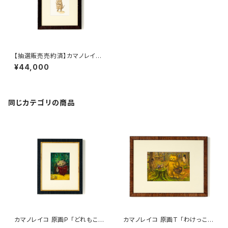
【抽選販売売約済】カマノレイコ
原画C 「せいかいは えだわか
¥44,000
れして ひゃくとおり」額装込み
同じカテゴリの商品
カマノレイコ 原画P 「どれもこれ
カマノレイコ 原画T 「わけっこ」
も おいしそう」額装込み
額装込み