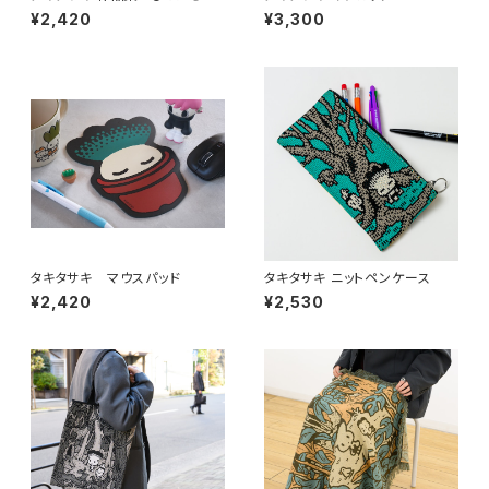
もり」
¥2,420
¥3,300
タキタサキ マウスパッド
タキタサキ ニットペンケース
¥2,420
¥2,530