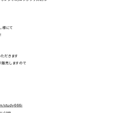
L.様にて
！
！
いただきます
示販売しますので
om/study666i
ru.com