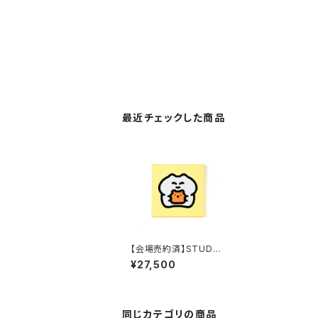
最近チェックした商品
【会場売約済】STUDY
優作 原画8 「く（熊）」
¥27,500
同じカテゴリの商品