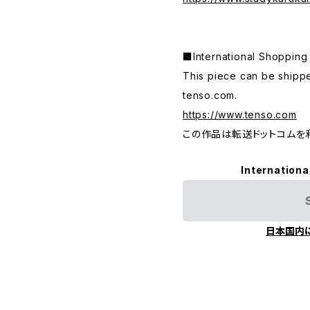
■International Shop
This piece can be shippe
tenso.com.
https://www.tenso.com
この作品は転送ドットコムを
Internationa
日本国内