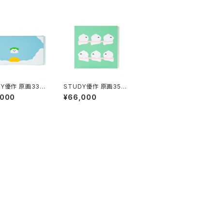
DY優作 原画33
STUDY優作 原画35
マン」
「電車ごっこ」
,000
¥66,000