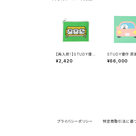
【再入荷！】STUDY優作
STUDY優作 原
ニットポーチ
「自動車」
¥2,420
¥66,000
プライバシーポリシー
特定商取引法に基