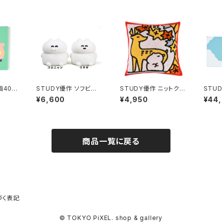
画40
STUDY優作 ソフビ人
STUDY優作 ニットクッ
STU
形
ションカバー
「ネコ
¥6,600
¥4,950
¥44
商品一覧に戻る
づく表記
© TOKYO PiXEL. shop & gallery