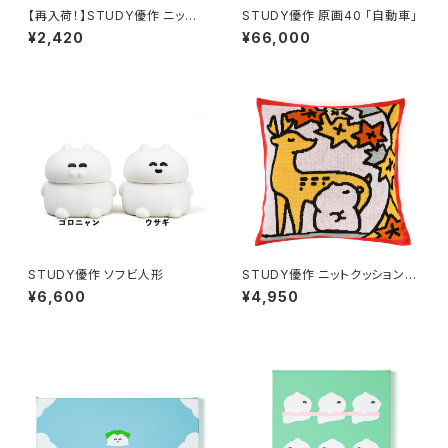
【再入荷！】STUDY優作 ニット
STUDY優作 原画40 「自動車」
ポーチ
¥2,420
¥66,000
STUDY優作 ソフビ人形
STUDY優作 ニットクッションカ
バー
¥6,600
¥4,950