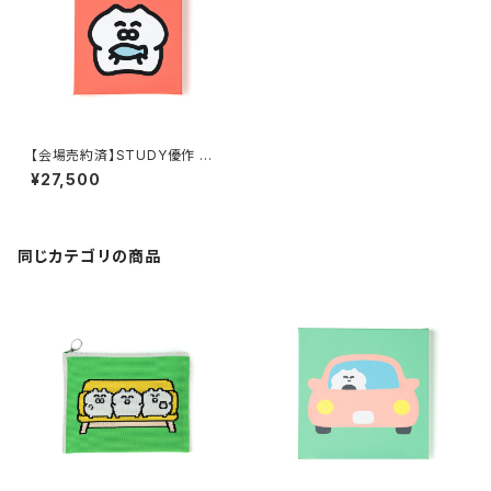
【会場売約済】STUDY優作 原
画27 「F（フィッシュ）」
¥27,500
同じカテゴリの商品