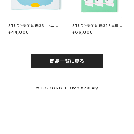
STUDY優作 原画33 「ネコマ
STUDY優作 原画35 「電車ごっ
ン」
こ」
¥44,000
¥66,000
商品一覧に戻る
© TOKYO PiXEL. shop & gallery