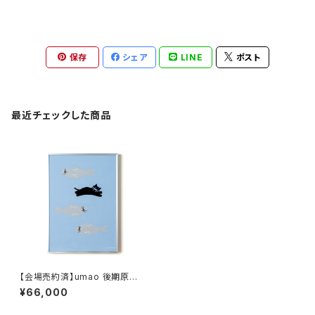
保存
シェア
LINE
ポスト
最近チェックした商品
【会場売約済】umao 後期原画
作品I アザラシ
¥66,000