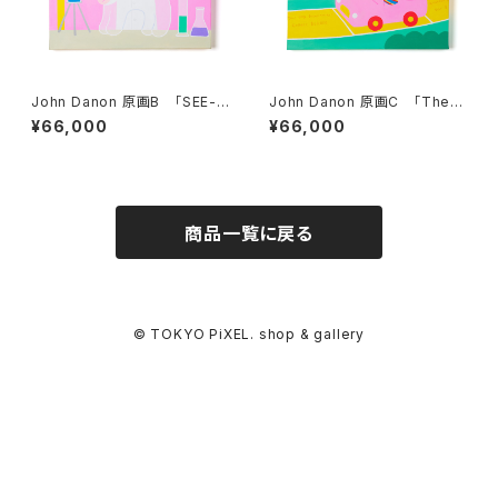
John Danon 原画B 「SEE-T
John Danon 原画C 「The G
HROUGH DOG」
ame of Life」
¥66,000
¥66,000
商品一覧に戻る
© TOKYO PiXEL. shop & gallery