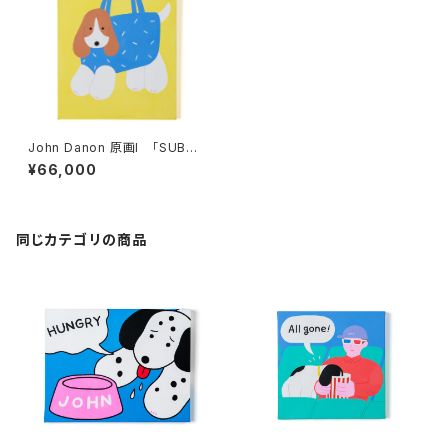
John Danon 原画I 「SUBWA
YDOG」
¥66,000
同じカテゴリの商品