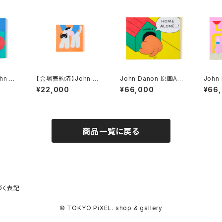
n Da
【会場売約済】John Da
John Danon 原画A
John
l gon
non 原画T 「Stretch
「HOME ALONE」
「SEE
¥22,000
¥66,000
¥66
y Cat」
G」
商品一覧に戻る
づく表記
© TOKYO PiXEL. shop & gallery