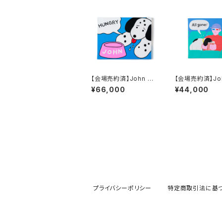
【会場売約済】John Da
【会場売約済】Joh
non 原画E 「HUNGR
non 原画N 「Al
¥66,000
¥44,000
Y!」
e!」
プライバシーポリシー
特定商取引法に基