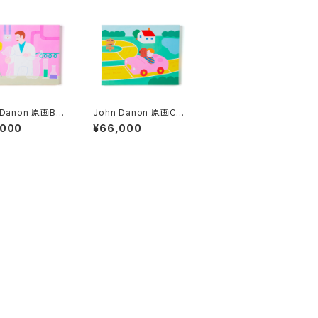
 Danon 原画B
John Danon 原画C
-THROUGH DO
「The Game of Life」
,000
¥66,000