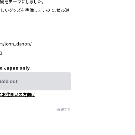
観をテーマにしました。
新しいグッズを準備しますので、ぜひ遊
om/john_danon/
n
to Japan only
Sold out
にお住まいの方向け
通報する