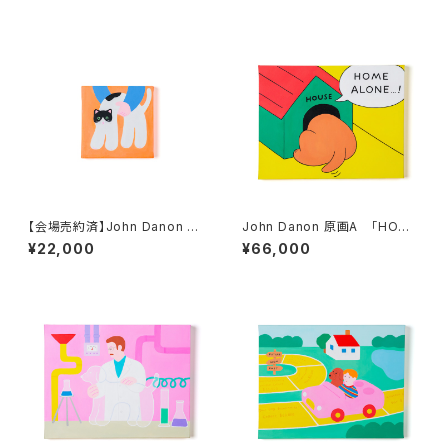
【会場売約済】John Danon 原
John Danon 原画A 「HOME
画T 「Stretchy Cat」
ALONE」
¥22,000
¥66,000