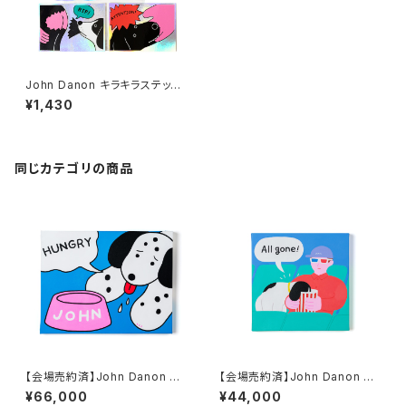
John Danon キラキラステッカ
ーセット
¥1,430
同じカテゴリの商品
【会場売約済】John Danon 原
【会場売約済】John Danon 原
画E 「HUNGRY!」
画N 「All gone!」
¥66,000
¥44,000