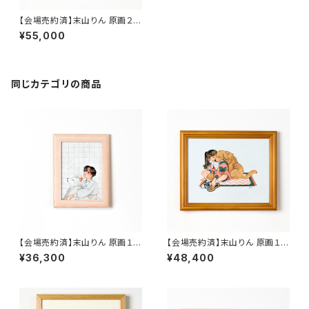
【会場売約済】末山りん 原画２
「いざやわらかな月へ」
¥55,000
同じカテゴリの商品
【会場売約済】末山りん 原画１６
【会場売約済】末山りん 原画１１
「わたげの予感」
「ぬくもりのおすそわけ」
¥36,300
¥48,400