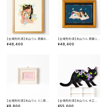
【会場売約済】末山りん 原画６
【会場売約済】末山りん 原画１２
「キュートアグレッション」
「また夢で遊ぼう」
¥48,400
¥48,400
【会場売約済】末山りん ミニ原画
【会場売約済】末山りん 木工作
４「まっさらなあの子」
品１「PURPLE CAT」
¥8,800
¥55,000