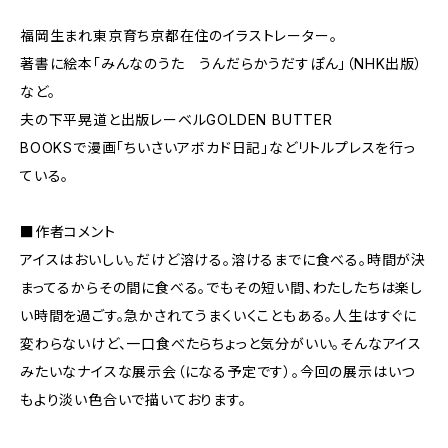
福岡生まれ東京育ち京都在住のイラストレーター。
著書に絵本「みんなのうた うんだらかうだすぽん」（NHK出版）
など。
夫の下平晃道と出版レーベルGOLDEN BUTTER
BOOKSで漫画「ちいさいアボカド日記」などリトルプレスを行っ
ている。
■作者コメント
アイスはおいしい。だけど溶ける。溶けるまでに食べる。時間が決
まってるからその間に食べる。でもその短い間、わたしたちは楽し
い時間を過ごす。急かされてうまくいくこともある。人生はすぐに
変わらないけど、一口食べたらちょっと気分がいい。そんなアイス
みたいなナイスな展示会（になる予定です）。今回の展示はいつ
もより淡い色合いで描いております。