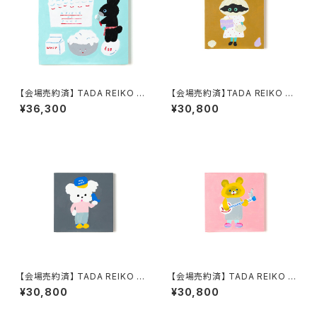
【会場売約済】 TADA REIKO 原
【会場売約済】TADA REIKO 原
画１０ 「ピースオブケイク」
画１７ 「NICENICE C HISTOR
¥36,300
¥30,800
Y！クラムちゃん」
【会場売約済】 TADA REIKO 原
【会場売約済】 TADA REIKO 原
画２０ 「NICENICE F NO WA
画２１ 「NICENICE G シングア
¥30,800
¥30,800
Rにきまっちょる 」
ロングごいっしょに」