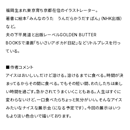
福岡生まれ東京育ち京都在住のイラストレーター。
著書に絵本「みんなのうた うんだらかうだすぽん」（NHK出版）
など。
夫の下平晃道と出版レーベルGOLDEN BUTTER
BOOKSで漫画「ちいさいアボカド日記」などリトルプレスを行っ
ている。
■作者コメント
アイスはおいしい。だけど溶ける。溶けるまでに食べる。時間が決
まってるからその間に食べる。でもその短い間、わたしたちは楽し
い時間を過ごす。急かされてうまくいくこともある。人生はすぐに
変わらないけど、一口食べたらちょっと気分がいい。そんなアイス
みたいなナイスな展示会（になる予定です）。今回の展示はいつ
もより淡い色合いで描いております。