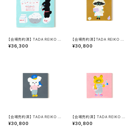
【会場売約済】 TADA REIKO 原
【会場売約済】TADA REIKO 原
画１０ 「ピースオブケイク」
画１７ 「NICENICE C HISTOR
¥36,300
¥30,800
Y！クラムちゃん」
【会場売約済】 TADA REIKO 原
【会場売約済】 TADA REIKO 原
画２０ 「NICENICE F NO WA
画２１ 「NICENICE G シングア
¥30,800
¥30,800
Rにきまっちょる 」
ロングごいっしょに」