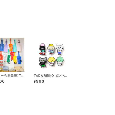
ルー会場完売】TA
TADA REIKO ピンバッ
EIKO ゴールデン
ジ
00
¥990
ブックストートバ