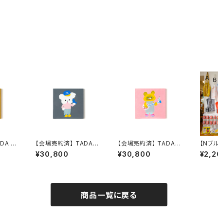
DA R
【会場売約済】 TADA R
【会場売約済】 TADA R
【Nブ
NICEN
EIKO 原画２０ 「NICEN
EIKO 原画２１ 「NICEN
DA R
¥30,800
¥30,800
¥2,2
ICE F NO WARにき
ICE G シングアロング
バター
まっちょる 」
ごいっしょに」
ッグN
商品一覧に戻る