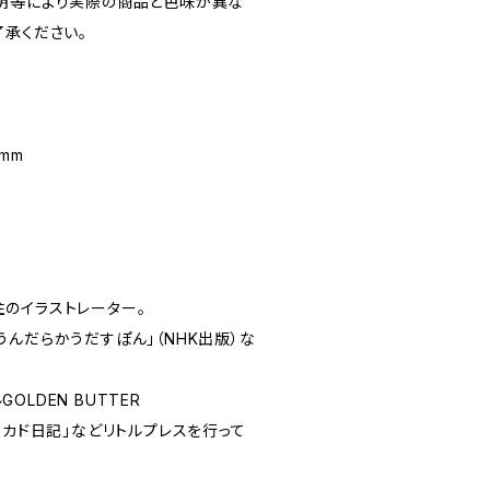
明等により実際の商品と色味が異な
了承ください。
5mm
のイラストレーター。
んだらかうだすぽん」（NHK出版）な
LDEN BUTTER
ボカド日記」などリトルプレスを行って