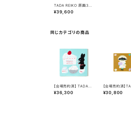
TADA REIKO 原画３
「NICE NICE フロロと
¥39,600
クロロのアイス食べくら
べ」
同じカテゴリの商品
【会場売約済】 TADA R
【会場売約済】TA
EIKO 原画１０ 「ピース
EIKO 原画１７ 「
¥36,300
¥30,800
オブケイク」
ICE C HISTORY！クラ
ムちゃん」