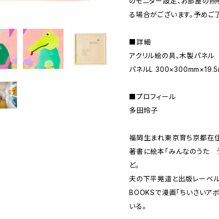
のモニター設定、お部屋の照
る場合がございます。予めご
■詳細
アクリル絵の具、木製パネル
パネルL 300×300mm×19.
■プロフィール
多田玲子
福岡生まれ東京育ち京都在住
著書に絵本「みんなのうた う
ど。
夫の下平晃道と出版レーベルGO
BOOKSで漫画「ちいさいア
いる。