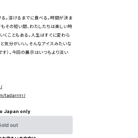
ける。溶けるまでに食べる。時間が決ま
でもその短い間、わたしたちは楽しい時
くいくこともある。人生はすぐに変わら
っと気分がいい。そんなアイスみたいな
です）。今回の展示はいつもより淡い
m/
m/tadarrrrr/
to Japan only
Sold out