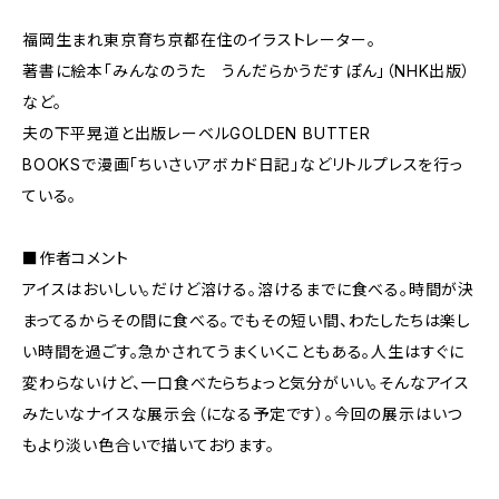
福岡生まれ東京育ち京都在住のイラストレーター。
著書に絵本「みんなのうた うんだらかうだすぽん」（NHK出版）
など。
夫の下平晃道と出版レーベルGOLDEN BUTTER
BOOKSで漫画「ちいさいアボカド日記」などリトルプレスを行っ
ている。
■作者コメント
アイスはおいしい。だけど溶ける。溶けるまでに食べる。時間が決
まってるからその間に食べる。でもその短い間、わたしたちは楽し
い時間を過ごす。急かされてうまくいくこともある。人生はすぐに
変わらないけど、一口食べたらちょっと気分がいい。そんなアイス
みたいなナイスな展示会（になる予定です）。今回の展示はいつ
もより淡い色合いで描いております。