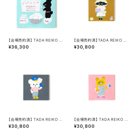
【会場売約済】 TADA REIKO 原
【会場売約済】TADA REIKO 原
画１０ 「ピースオブケイク」
画１７ 「NICENICE C HISTOR
¥36,300
¥30,800
Y！クラムちゃん」
【会場売約済】 TADA REIKO 原
【会場売約済】 TADA REIKO 原
画２０ 「NICENICE F NO WA
画２１ 「NICENICE G シングア
¥30,800
¥30,800
Rにきまっちょる 」
ロングごいっしょに」