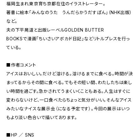
福岡生まれ東京育ち京都在住のイラストレーター。
著書に絵本「みんなのうた うんだらかうだすぽん」（NHK出版）
など。
夫の下平晃道と出版レーベルGOLDEN BUTTER
BOOKSで漫画「ちいさいアボカド日記」などリトルプレスを行っ
ている。
■作者コメント
アイスはおいしい。だけど溶ける。溶けるまでに食べる。時間が決
まってるからその間に食べる。でもその短い間、わたしたちは楽し
い時間を過ごす。急かされてうまくいくこともある。人生はすぐに
変わらないけど、一口食べたらちょっと気分がいい。そんなアイス
みたいなナイスな展示会（になる予定です）。今回の展示はいつ
もより淡い色合いで描いております。
■HP ／ SNS