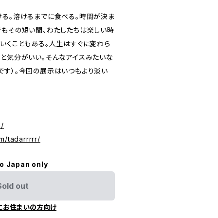
ける。溶けるまでに食べる。時間が決ま
でもその短い間、わたしたちは楽しい時
くいくこともある。人生はすぐに変わら
っと気分がいい。そんなアイスみたいな
です）。今回の展示はいつもより淡い
m/
m/tadarrrrr/
to Japan only
Sold out
にお住まいの方向け