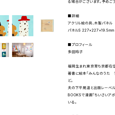
る場合がございます。予めご
■詳細
アクリル絵の具、木製パネル
パネルS 227×227×19.5mm
■プロフィール
多田玲子
福岡生まれ東京育ち京都在住
著書に絵本「みんなのうた う
ど。
夫の下平晃道と出版レーベルGO
BOOKSで漫画「ちいさいア
いる。