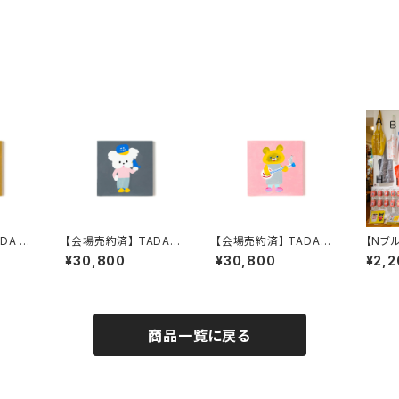
DA R
【会場売約済】 TADA R
【会場売約済】 TADA R
【Nブ
NICEN
EIKO 原画２０ 「NICEN
EIKO 原画２１ 「NICEN
DA R
¥30,800
¥30,800
¥2,2
ICE F NO WARにき
ICE G シングアロング
バター
まっちょる 」
ごいっしょに」
ッグN
商品一覧に戻る