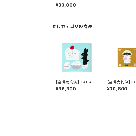
「チョコレート バケーシ
¥33,000
ョン 」
同じカテゴリの商品
【会場売約済】 TADA R
【会場売約済】TA
EIKO 原画１０ 「ピース
EIKO 原画１７ 「
¥36,300
¥30,800
オブケイク」
ICE C HISTORY！クラ
ムちゃん」