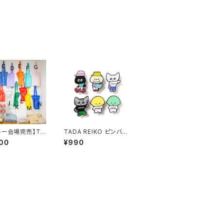
ルー会場完売】TA
TADA REIKO ピンバッ
EIKO ゴールデン
ジ
00
¥990
ブックストートバ