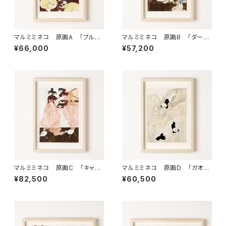
マルミミネコ 原画A 「ブルマ
マルミミネコ 原画B 「ダーク
な彼女は根暗を目指す」
な女はチェリーを縫い付ける」
¥66,000
¥57,200
マルミミネコ 原画C 「キャロ
マルミミネコ 原画D 「ガオガ
リズムバード」
オ怖いけど、星空に飛び込みた
¥82,500
¥60,500
い」