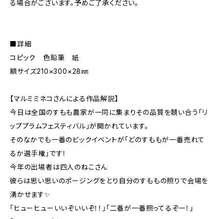
る場合がございます。予めご了承ください。
■詳細
コピック 色鉛筆 紙
額サイズ210×300×28㎜
【マルミミネコさんによる作品解説】
今日は全国のすもも農家が一同に集まりその品質を競い合う「リ
ッププラムフェスティバル」が開かれています。
そのなかでも一番のビックイベントが「どのすももが一番売れて
るか選手権」です！
今年の出場者は四人のねこさん
彼らは思い思いのポージングをとり自分のすももの照りで会場を
湧かせます✨
「ヒューヒューいいぞいいぞ！！」「二番が一番照ってるぞー！」