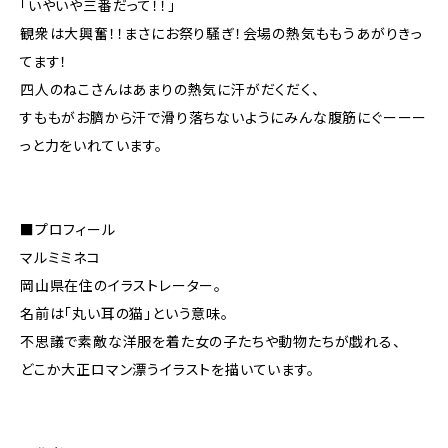
「いやいや三番だって！！」
観衆は大興奮！！まさにお祭り騒ぎ！会場の熱気ももうあがりきっ
てます！
四人のねこさんはあまりの熱気に汗がだくだく、
すももがお臍から汗で滑り落ちないようにみんな腹筋にぐーーー
っと力をいれています。
■プロフィール
マルミミネコ
岡山県在住のイラストレーター。
名前は「丸い耳の猫」という意味。
不思議で素敵な洋服を着た女の子たちや動物たちが戯れる、
どこか大正ロマン漂うイラストを描いています。